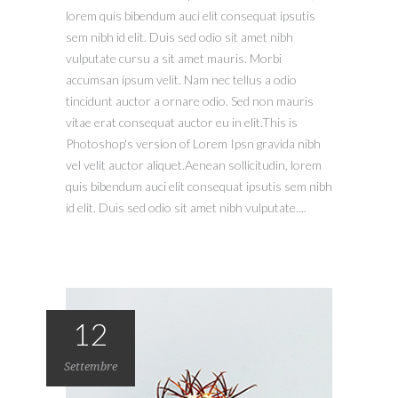
lorem quis bibendum auci elit consequat ipsutis
sem nibh id elit. Duis sed odio sit amet nibh
vulputate cursu a sit amet mauris. Morbi
accumsan ipsum velit. Nam nec tellus a odio
tincidunt auctor a ornare odio. Sed non mauris
vitae erat consequat auctor eu in elit.This is
Photoshop's version of Lorem Ipsn gravida nibh
vel velit auctor aliquet.Aenean sollicitudin, lorem
quis bibendum auci elit consequat ipsutis sem nibh
id elit. Duis sed odio sit amet nibh vulputate....
12
Settembre