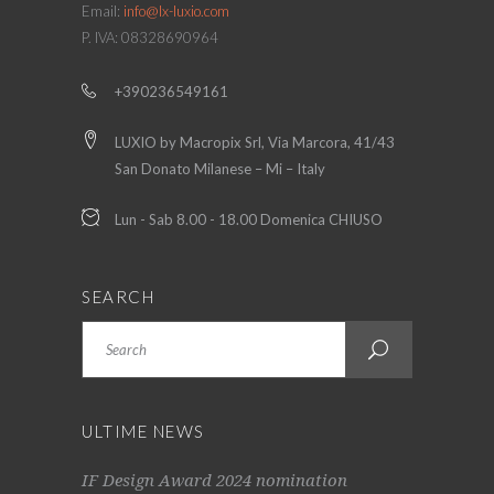
Email:
info@lx-luxio.com
P. IVA: 08328690964
+390236549161
LUXIO by Macropix Srl, Via Marcora, 41/43
San Donato Milanese – Mi – Italy
Lun - Sab 8.00 - 18.00 Domenica CHIUSO
SEARCH
Search
ULTIME NEWS
IF Design Award 2024 nomination