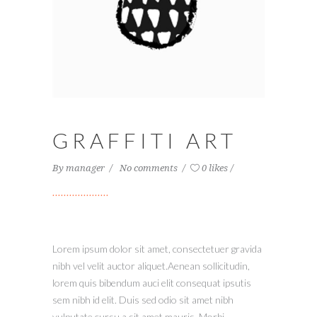
GRAFFITI ART
By
manager
No comments
0 likes
Lorem ipsum dolor sit amet, consectetuer gravida
nibh vel velit auctor aliquet.Aenean sollicitudin,
lorem quis bibendum auci elit consequat ipsutis
sem nibh id elit. Duis sed odio sit amet nibh
vulputate cursu a sit amet mauris. Morbi