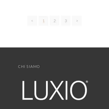
<
1
2
3
>
CHI SIAMO