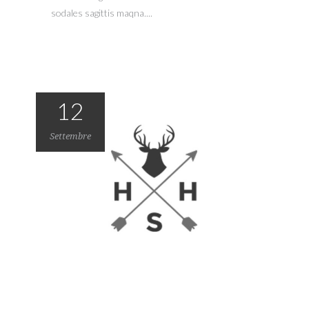
sodales sagittis maqna....
12
Settembre