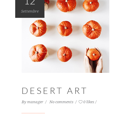
12
Settembre
DESERT ART
By
manager
No comments
0 likes