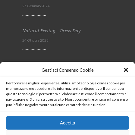
25 Gennaio 2024
Natural Feeling – Press Day
24 Ottobre 2023
Viscom 2023
Gestisci Consenso Cookie
4 Ottobre 2023
Per fornire le migliori esperienze, utilizziamo tecnologie come i cookie per
memorizzare e/o accedere alle informazioni del dispositivo. Il consenso a
SEGUICI
queste tecnologie ci permetterà di elaborare dati come il comportamento di
navigazione o ID unici su questo sito. Non acconsentire o ritirare il consenso
può influire negativamente su alcune caratteristiche e funzioni.
Coockie Policy
Accetta