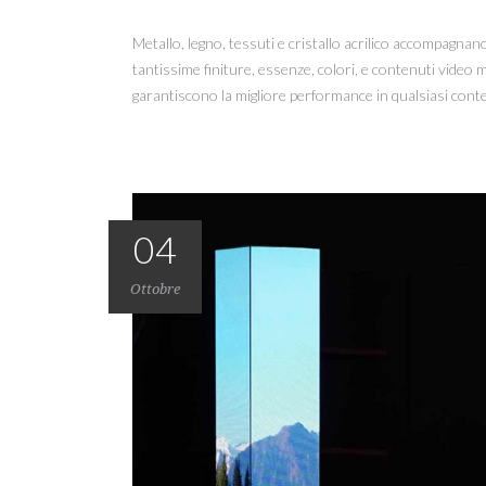
Metallo, legno, tessuti e cristallo acrilico accompagna
tantissime finiture, essenze, colori, e contenuti video mi
garantiscono la migliore performance in qualsiasi contest
04
Ottobre