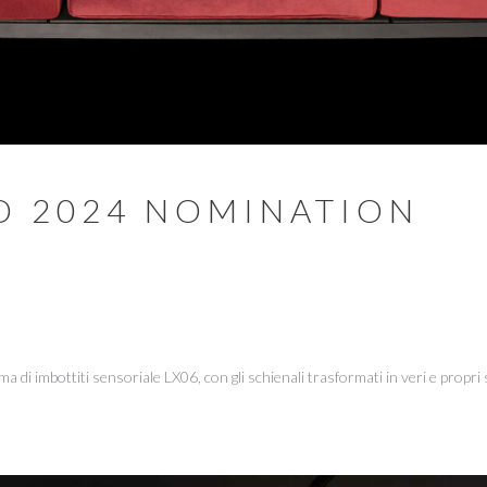
D 2024 NOMINATION
ema di imbottiti sensoriale LX06, con gli schienali trasformati in veri e propri s