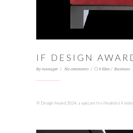
IF DESIGN AWAR
By
manager
No comments
0 likes
Business
IF Design Award 2024: a spiccare tra i finalisti è il sist