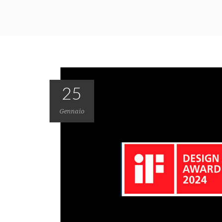
25
Gennaio