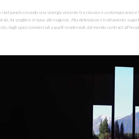
no i led panels creando una sinergia vincente tra classico e contemporaneo e
rati, da scegliere in base alle esigenze. Alta definizione e trattamento superfi
o, dagli spazi commerciali a quelli residenziali, dal mondo contract all’hospita