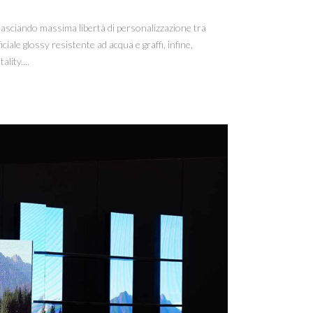
 lasciando massima libertà di personalizzazione tra
ciale glossy resistente ad acqua e graffi, infine,
lity....