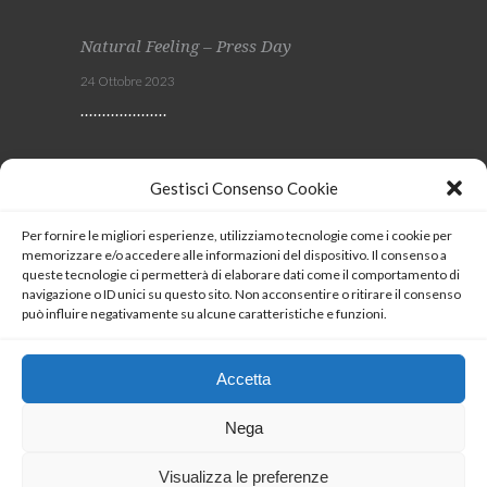
Natural Feeling – Press Day
24 Ottobre 2023
Viscom 2023
Gestisci Consenso Cookie
4 Ottobre 2023
Per fornire le migliori esperienze, utilizziamo tecnologie come i cookie per
memorizzare e/o accedere alle informazioni del dispositivo. Il consenso a
SEGUICI
queste tecnologie ci permetterà di elaborare dati come il comportamento di
navigazione o ID unici su questo sito. Non acconsentire o ritirare il consenso
può influire negativamente su alcune caratteristiche e funzioni.
Coockie Policy
Accetta
Nega
Visualizza le preferenze