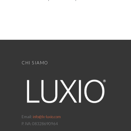
CHI SIAMO
Email:
info@lx-luxio.com
P. IVA: 08328690964