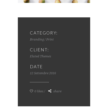
CATEGORY:
Branding / Print
CLIENT:
Elated Themes
DATE
12 Settembre 2016
0 likes
share