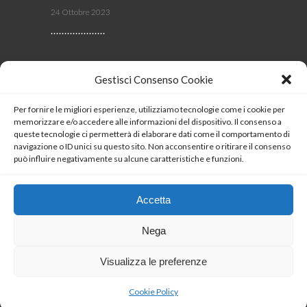
24 Ottobre 2023
Viscom 2023
Gestisci Consenso Cookie
4 Ottobre 2023
Per fornire le migliori esperienze, utilizziamo tecnologie come i cookie per
memorizzare e/o accedere alle informazioni del dispositivo. Il consenso a
SEGUICI
queste tecnologie ci permetterà di elaborare dati come il comportamento di
navigazione o ID unici su questo sito. Non acconsentire o ritirare il consenso
può influire negativamente su alcune caratteristiche e funzioni.
Coockie Policy
Accetta
Nega
Visualizza le preferenze
Copyrights 2023 © LUXIO®
Cookie Policy
Italiano