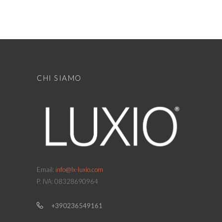
CHI SIAMO
Email:
info@lx-luxio.com
P. IVA: 08328690964
+390236549161