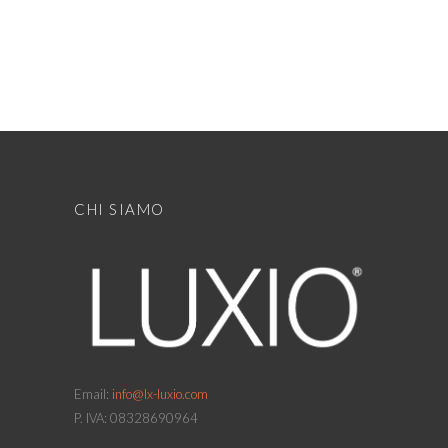
CHI SIAMO
Email:
info@lx-luxio.com
P. IVA: 08328690964