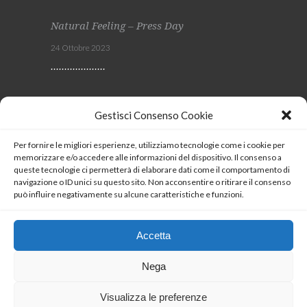
Natural Feeling – Press Day
24 Ottobre 2023
Viscom 2023
Gestisci Consenso Cookie
4 Ottobre 2023
Per fornire le migliori esperienze, utilizziamo tecnologie come i cookie per
memorizzare e/o accedere alle informazioni del dispositivo. Il consenso a
SEGUICI
queste tecnologie ci permetterà di elaborare dati come il comportamento di
navigazione o ID unici su questo sito. Non acconsentire o ritirare il consenso
può influire negativamente su alcune caratteristiche e funzioni.
Coockie Policy
Accetta
Nega
Visualizza le preferenze