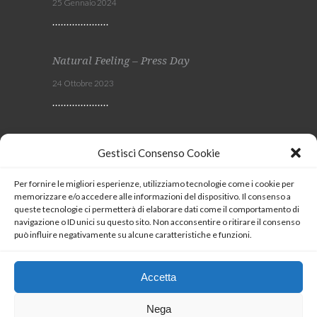
25 Gennaio 2024
Natural Feeling – Press Day
24 Ottobre 2023
Viscom 2023
Gestisci Consenso Cookie
4 Ottobre 2023
Per fornire le migliori esperienze, utilizziamo tecnologie come i cookie per
memorizzare e/o accedere alle informazioni del dispositivo. Il consenso a
SEGUICI
queste tecnologie ci permetterà di elaborare dati come il comportamento di
navigazione o ID unici su questo sito. Non acconsentire o ritirare il consenso
può influire negativamente su alcune caratteristiche e funzioni.
Coockie Policy
Accetta
Nega