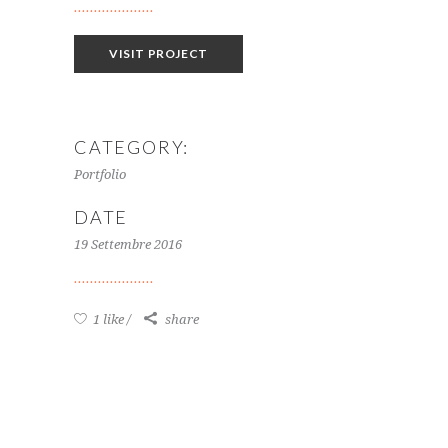
VISIT PROJECT
CATEGORY:
Portfolio
DATE
19 Settembre 2016
1 like
share