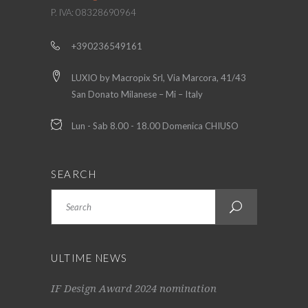
P. IVA: 08328690964
+390236549161
LUXIO by Macropix Srl, Via Marcora, 41/43
San Donato Milanese – Mi – Italy
Lun - Sab 8.00 - 18.00 Domenica CHIUSO
SEARCH
Search
ULTIME NEWS
IF Design Award 2024 nomination