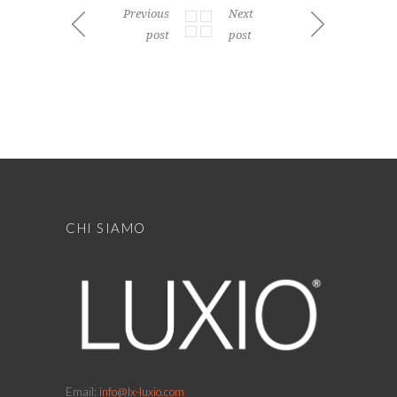
Previous
Next
post
post
CHI SIAMO
Email:
info@lx-luxio.com