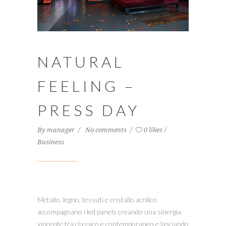
NATURAL
FEELING –
PRESS DAY
By
manager
No comments
0 likes
Business
Metallo, legno, tessuti e cristallo acrilico
accompagnano i led panels creando una sinergia
vincente tra classico e contemporaneo e lasciando