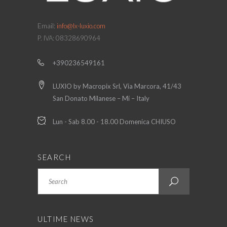
Email:
info@lx-luxio.com
P. IVA: 08328690964
+390236549161
LUXIO by Macropix Srl, Via Marcora, 41/43
San Donato Milanese – Mi – Italy
Lun - Sab 8.00 - 18.00 Domenica CHIUSO
SEARCH
Search
ULTIME NEWS