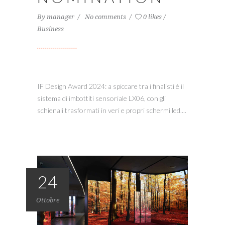
By
manager
No comments
0 likes
Business
IF Design Award 2024: a spiccare tra i finalisti è il
sistema di imbottiti sensoriale LX06, con gli
schienali trasformati in veri e propri schermi led....
24
Ottobre