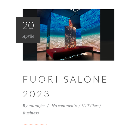
20
Aprile
FUORI SALONE
2023
By
manager
No comments
7 likes
Business