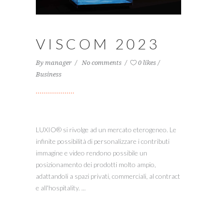
VISCOM 2023
By
manager
No comments
0 likes
Business
LUXIO® si rivolge ad un mercato eterogeneo. Le
infinite possibilità di personalizzare i contributi
immagine e video rendono possibile un
posizionamento dei prodotti molto ampio,
adattandoli a spazi privati, commerciali, al contract
e all'hospitality. ...