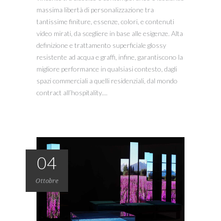
massima libertà di personalizzazione tra
tantissime finiture, essenze, colori, e contenuti
video mirati, da scegliere in base alle esigenze. Alta
definizione e trattamento superficiale glossy
resistente ad acqua e graffi, infine, garantiscono la
migliore performance in qualsiasi contesto, dagli
spazi commerciali a quelli residenziali, dal mondo
contract all’hospitality....
04
Ottobre