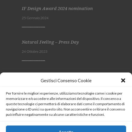
IF Design Award 2024 nomination
25 Gennaio 2024
Natural Feeling – Press Day
24 Ottobre 2023
Viscom 2023
Gestisci Consenso Cookie
4 Ottobre 2023
Per fornire le migliori esperienze, utilizziamo tecnologie come i cookie per
memorizzare e/o accedere alle informazioni del dispositivo. Il consenso a
SEGUICI
queste tecnologie ci permetterà di elaborare dati come il comportamento di
navigazione o ID unici su questo sito. Non acconsentire o ritirare il consenso
può influire negativamente su alcune caratteristiche e funzioni.
Coockie Policy