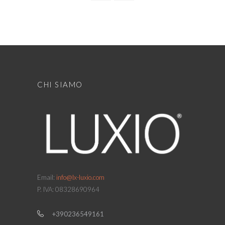
CHI SIAMO
Email:
info@lx-luxio.com
P. IVA: 08328690964
+390236549161