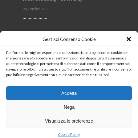
24 Ottobre 2023
Viscom 2023
Gestisci Consenso Cookie
4 Ottobre 2023
Per fornire le migliori esperienze, utilizziamo tecnologie come i cookie per
memorizzare e/o accedere alle informazioni del dispositivo. Il consenso a
SEGUICI
queste tecnologie ci permetterà di elaborare dati come il comportamento di
navigazione o ID unici su questo sito. Non acconsentire o ritirare il consenso
può influire negativamente su alcune caratteristiche e funzioni.
Coockie Policy
Accetta
Nega
Visualizza le preferenze
Copyrights 2023 © LUXIO®
Cookie Policy