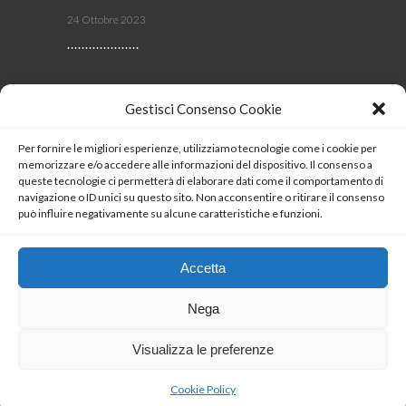
24 Ottobre 2023
Viscom 2023
Gestisci Consenso Cookie
4 Ottobre 2023
Per fornire le migliori esperienze, utilizziamo tecnologie come i cookie per
memorizzare e/o accedere alle informazioni del dispositivo. Il consenso a
SEGUICI
queste tecnologie ci permetterà di elaborare dati come il comportamento di
navigazione o ID unici su questo sito. Non acconsentire o ritirare il consenso
può influire negativamente su alcune caratteristiche e funzioni.
Coockie Policy
Accetta
Nega
Visualizza le preferenze
Copyrights 2023 © LUXIO®
Cookie Policy
Italiano