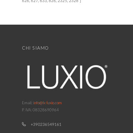
626, 627, 633, 826, 2325, 2328″]
CHI SIAMO
Email:
info@lx-luxio.com
P. IVA: 08328690964
+390236549161