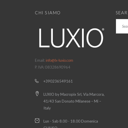
CHI SIAMO
SEA
Search
Email:
info@lx-luxio.com
P. IVA: 08328690964
+390236549161
LUXIO by Macropix Srl, Via Marcora,
41/43 San Donato Milanese – Mi –
Italy
Lun - Sab 8.00 - 18.00 Domenica