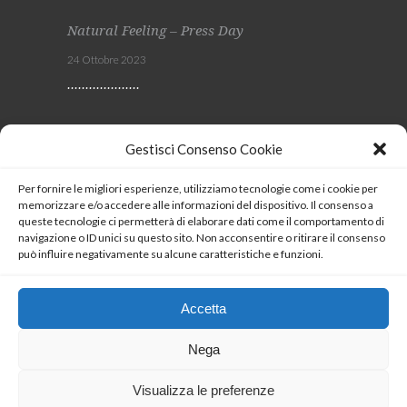
Natural Feeling – Press Day
24 Ottobre 2023
Viscom 2023
Gestisci Consenso Cookie
4 Ottobre 2023
Per fornire le migliori esperienze, utilizziamo tecnologie come i cookie per
memorizzare e/o accedere alle informazioni del dispositivo. Il consenso a
SEGUICI
queste tecnologie ci permetterà di elaborare dati come il comportamento di
navigazione o ID unici su questo sito. Non acconsentire o ritirare il consenso
può influire negativamente su alcune caratteristiche e funzioni.
Coockie Policy
Accetta
Nega
Visualizza le preferenze