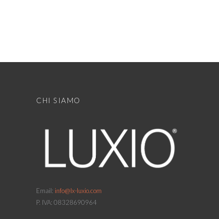
CHI SIAMO
Email:
info@lx-luxio.com
P. IVA: 08328690964