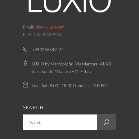
Email:
info@lx-luxio.com
P. IVA: 08328690964
+390236549161
LUXIO by Macropix Srl, Via Marcora, 41/43
San Donato Milanese – Mi – Italy
Lun - Sab 8.00 - 18.00 Domenica CHIUSO
SEARCH
Search