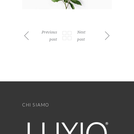
Previous
Next
post
post
CHI SIAMO