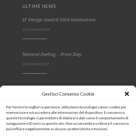
ULTIME NEWS
IF Design Award 2024 nomination
25 Gennaio 2024
Natural Feeling – Press Day
24 Ottobre 2023
Viscom 2023
Gestisci Consenso Cookie
4 Ottobre 2023
Per fornire le migliori esperienze, utilizziamo tecnologie come i cookie per
memorizzare e/o accedere alle informazioni del dispositivo. Il consenso a
SEGUICI
queste tecnologie ci permetterà di elaborare dati come il comportamento di
navigazione o ID unici su questo sito. Non acconsentire o ritirare il consenso
può influire negativamente su alcune caratteristiche e funzioni.