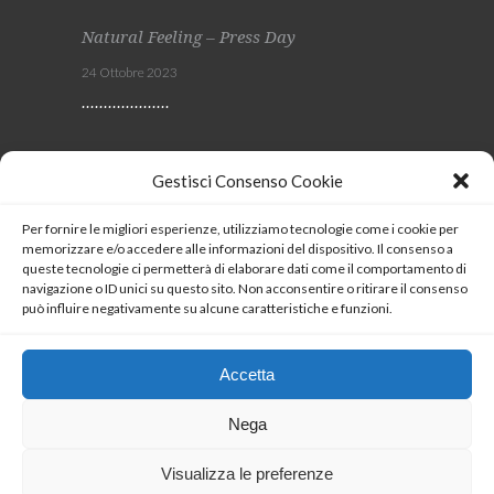
Natural Feeling – Press Day
24 Ottobre 2023
Viscom 2023
Gestisci Consenso Cookie
4 Ottobre 2023
Per fornire le migliori esperienze, utilizziamo tecnologie come i cookie per
memorizzare e/o accedere alle informazioni del dispositivo. Il consenso a
SEGUICI
queste tecnologie ci permetterà di elaborare dati come il comportamento di
navigazione o ID unici su questo sito. Non acconsentire o ritirare il consenso
può influire negativamente su alcune caratteristiche e funzioni.
Coockie Policy
Accetta
Nega
Visualizza le preferenze