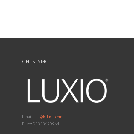
CHI SIAMO
Email:
info@lx-luxio.com
P. IVA: 08328690964