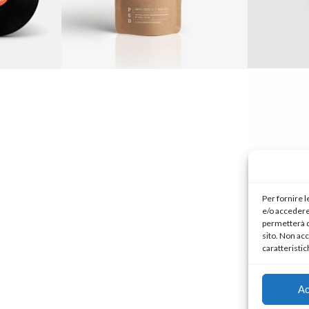
Per fornire 
e/o accedere 
permetterà d
sito. Non ac
caratteristic
Ac