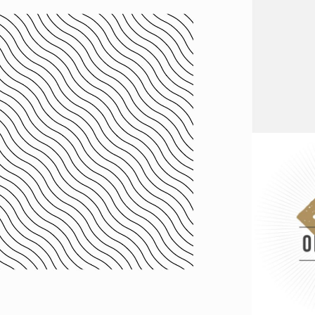
AW PHOTOGRAPHY
Logo Design
UR