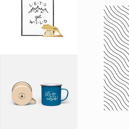
CAPTURING LIFE
Logo Design
R
AMSTERDAM STROLL
Logo Design