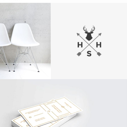
ESERT ART
PERSONAL PICS
Logo Design
Logo Design
CAPTURING PORTRAITS
Logo Design