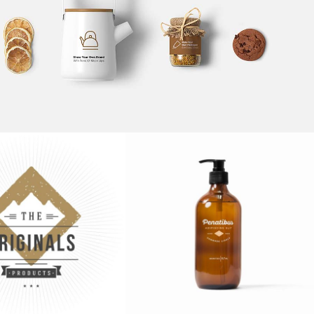
RAINFOREST EXPLORATION
Logo Design
BAN TAKES
FILM VS. DIGITAL
Logo Design
Logo Design