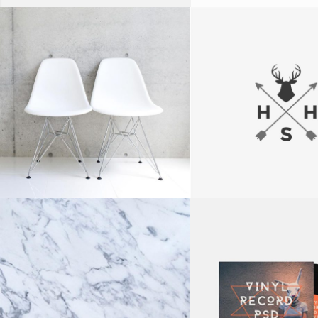
DESERT ART
PERSONAL P
Logo Design
Logo Design
GRAFFITI ART
CONGO MOS
Logo Design
Logo Design