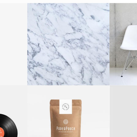
ICS
GRAFFITI ART
D
Logo Design
AIC
BEST INTERIORS
Logo Design