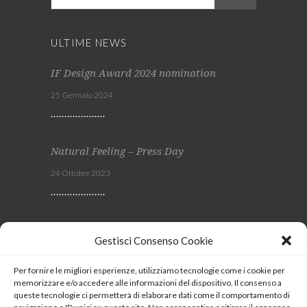
ULTIME NEWS
IF Design Award 2024 nomination
25 Gennaio 2024
Natural Feeling – Press Day
24 Ottobre 2023
Viscom 2023
Gestisci Consenso Cookie
4 Ottobre 2023
Per fornire le migliori esperienze, utilizziamo tecnologie come i cookie per
memorizzare e/o accedere alle informazioni del dispositivo. Il consenso a
SEGUICI
queste tecnologie ci permetterà di elaborare dati come il comportamento di