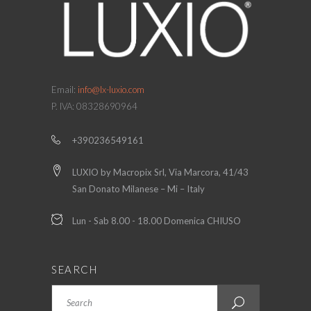
Email:
info@lx-luxio.com
P. IVA: 08328690964
+390236549161
LUXIO by Macropix Srl, Via Marcora, 41/43
San Donato Milanese – Mi – Italy
Lun - Sab 8.00 - 18.00 Domenica CHIUSO
SEARCH
Search