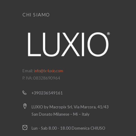
CHI SIAMO
Email:
info@lx-luxio.com
P. IVA: 08328690964
+390236549161
LUXIO by Macropix Srl, Via Marcora, 41/43
San Donato Milanese – Mi – Italy
Lun - Sab 8.00 - 18.00 Domenica CHIUSO