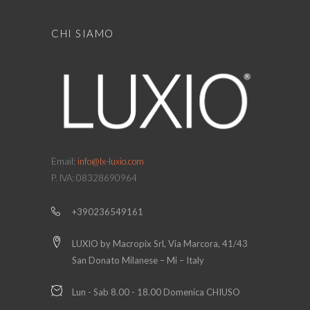
CHI SIAMO
Email:
info@lx-luxio.com
P. IVA: 08328690964
+390236549161
LUXIO by Macropix Srl, Via Marcora, 41/43
San Donato Milanese – Mi – Italy
Lun - Sab 8.00 - 18.00 Domenica CHIUSO