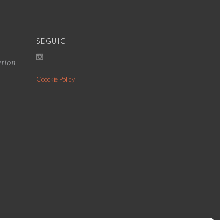
SEGUICI
ation
Coockie Policy