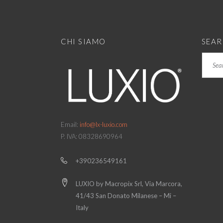
CHI SIAMO
SEA
Search
Email:
info@lx-luxio.com
P. IVA: 08328690964
+390236549161
LUXIO by Macropix Srl, Via Marcora,
41/43 San Donato Milanese – Mi –
Italy