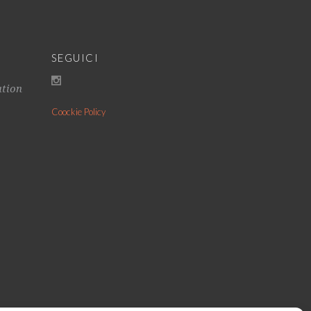
SEGUICI
ation
Coockie Policy