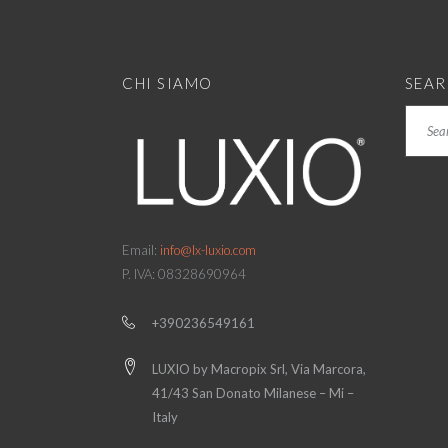
CHI SIAMO
SEA
Search
Email:
info@lx-luxio.com
P. IVA: 08328690964
+390236549161
LUXIO by Macropix Srl, Via Marcora,
41/43 San Donato Milanese – Mi –
Italy