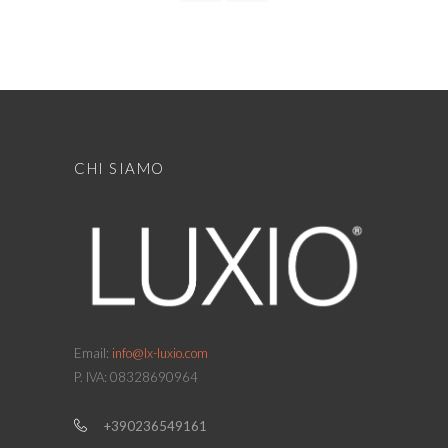
CHI SIAMO
Email:
info@lx-luxio.com
P. IVA: 08328690964
+390236549161