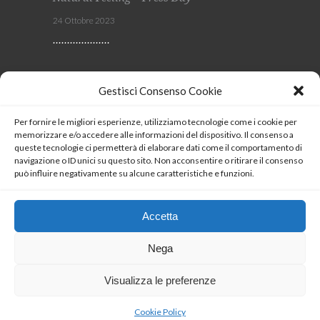
24 Ottobre 2023
Viscom 2023
Gestisci Consenso Cookie
4 Ottobre 2023
Per fornire le migliori esperienze, utilizziamo tecnologie come i cookie per
memorizzare e/o accedere alle informazioni del dispositivo. Il consenso a
SEGUICI
queste tecnologie ci permetterà di elaborare dati come il comportamento di
navigazione o ID unici su questo sito. Non acconsentire o ritirare il consenso
può influire negativamente su alcune caratteristiche e funzioni.
Coockie Policy
Accetta
Nega
Visualizza le preferenze
Copyrights 2023 © LUXIO®
Cookie Policy