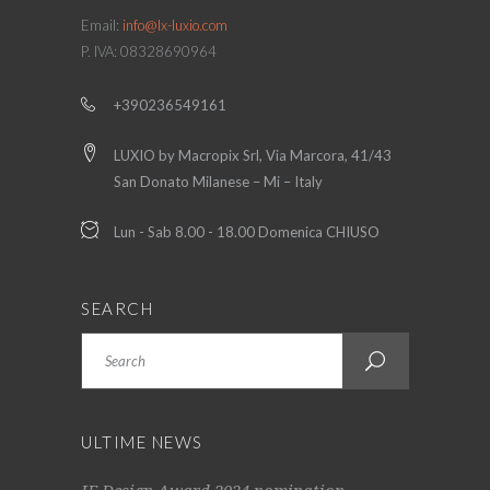
Email:
info@lx-luxio.com
P. IVA: 08328690964
+390236549161
LUXIO by Macropix Srl, Via Marcora, 41/43
San Donato Milanese – Mi – Italy
Lun - Sab 8.00 - 18.00 Domenica CHIUSO
SEARCH
Search
ULTIME NEWS