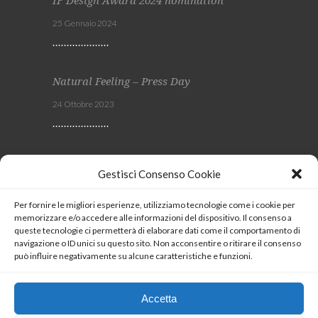
IF Design Award 2024 nomination
25 Gennaio 2024
Natural Feeling – Press Day
24 Ottobre 2023
Viscom 2023
Gestisci Consenso Cookie
4 Ottobre 2023
Per fornire le migliori esperienze, utilizziamo tecnologie come i cookie per
memorizzare e/o accedere alle informazioni del dispositivo. Il consenso a
SEGUICI
queste tecnologie ci permetterà di elaborare dati come il comportamento di
navigazione o ID unici su questo sito. Non acconsentire o ritirare il consenso
può influire negativamente su alcune caratteristiche e funzioni.
Coockie Policy
Accetta