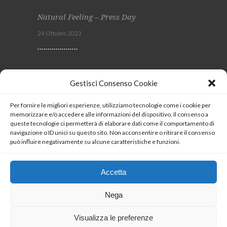
Natural Feeling – Press Day
24 Ottobre 2023
Viscom 2023
Gestisci Consenso Cookie
4 Ottobre 2023
Per fornire le migliori esperienze, utilizziamo tecnologie come i cookie per
memorizzare e/o accedere alle informazioni del dispositivo. Il consenso a
SEGUICI
queste tecnologie ci permetterà di elaborare dati come il comportamento di
navigazione o ID unici su questo sito. Non acconsentire o ritirare il consenso
può influire negativamente su alcune caratteristiche e funzioni.
Coockie Policy
Accetta
Nega
Visualizza le preferenze