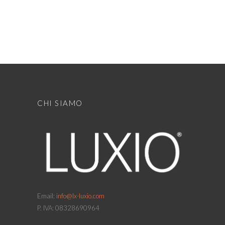
CHI SIAMO
Email:
info@lx-luxio.com
P. IVA: 08328690964