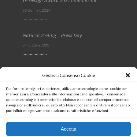
IF Design Award 2024 nomination
25 Gennaio 2024
Natural Feeling – Press Day
24 Ottobre 2023
Viscom 2023
Gestisci Consenso Cookie
4 Ottobre 2023
Per fornire le migliori esperienze, utilizziamo tecnologie come i cookie per
memorizzare e/o accedere alle informazioni del dispositivo. Il consenso a
SEGUICI
queste tecnologie ci permetterà di elaborare dati come il comportamento di
navigazione o ID unici su questo sito. Non acconsentire o ritirare il consenso
può influire negativamente su alcune caratteristiche e funzioni.
Coockie Policy
Accetta