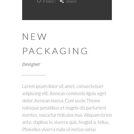
0 likes
share
NEW
PACKAGING
Designer
Lorem ipsum dolor sit amet, consectetuer
adipiscing elit. Aenean commodo ligula eget
dolor. Aenean massa. Cum sociis Theme
natoque penatibus et magnis dis parturient
montes, nascetur ridiculus mus. Aliquam lorem
ante, dapibus in, viverra quis, feugiat a, tellus.
Phasellus viverra nulla ut metus varius