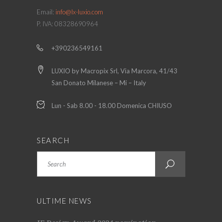
Email:
info@lx-luxio.com
P. IVA: 08328690964
+390236549161
LUXIO by Macropix Srl, Via Marcora, 41/43
San Donato Milanese – Mi – Italy
Lun - Sab 8.00 - 18.00 Domenica CHIUSO
SEARCH
Search
ULTIME NEWS