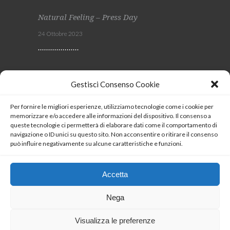
Natural Feeling – Press Day
24 Ottobre 2023
Viscom 2023
Gestisci Consenso Cookie
4 Ottobre 2023
Per fornire le migliori esperienze, utilizziamo tecnologie come i cookie per
memorizzare e/o accedere alle informazioni del dispositivo. Il consenso a
SEGUICI
queste tecnologie ci permetterà di elaborare dati come il comportamento di
navigazione o ID unici su questo sito. Non acconsentire o ritirare il consenso
può influire negativamente su alcune caratteristiche e funzioni.
Coockie Policy
Accetta
Nega
Visualizza le preferenze