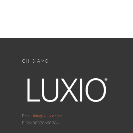
CHI SIAMO
Email:
info@lx-luxio.com
P. IVA: 08328690964