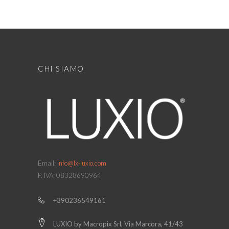
CHI SIAMO
Email:
info@lx-luxio.com
P. IVA: 08328690964
+390236549161
LUXIO by Macropix Srl, Via Marcora, 41/43