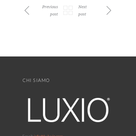
Previous
Next
post
post
CHI SIAMO