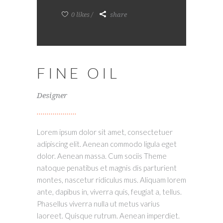
0 likes
share
FINE OIL
Designer
Lorem ipsum dolor sit amet, consectetuer
adipiscing elit. Aenean commodo ligula eget
dolor. Aenean massa. Cum sociis Theme
natoque penatibus et magnis dis parturient
montes, nascetur ridiculus mus. Aliquam lorem
ante, dapibus in, viverra quis, feugiat a, tellus.
Phasellus viverra nulla ut metus varius
laoreet. Quisque rutrum. Aenean imperdiet.