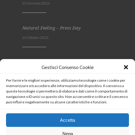
25 Gennaio 2024
Natural Feeling – Press Day
24 Ottobre 2023
Viscom 2023
Gestisci Consenso Cookie
4 Ottobre 2023
Per fornire le migliori esperienze, utilizziamo tecnologie come i cookie per
memorizzare e/o accedere alle informazioni del dispositivo. Il consenso a
SEGUICI
queste tecnologie ci permetterà di elaborare dati come il comportamento di
navigazione o ID unici su questo sito. Non acconsentire o ritirare il consenso
può influire negativamente su alcune caratteristiche e funzioni.
Coockie Policy
Accetta
Nega