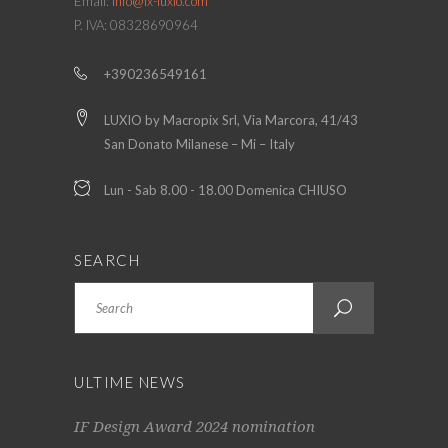
Email:
info@lx-luxio.com
P. IVA: 08328690964
+390236549161
LUXIO by Macropix Srl, Via Marcora, 41/43
San Donato Milanese – Mi – Italy
Lun - Sab 8.00 - 18.00 Domenica CHIUSO
SEARCH
Search
ULTIME NEWS
IF Design Award 2024 nomination