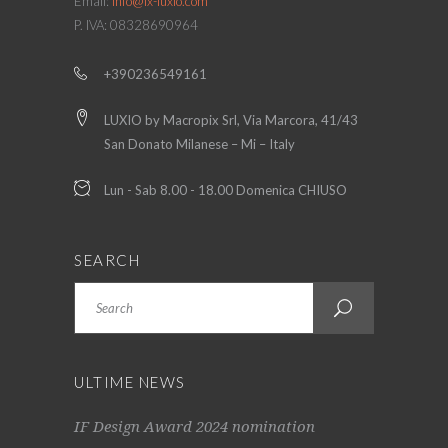
Email:
info@lx-luxio.com
P. IVA: 08328690964
+390236549161
LUXIO by Macropix Srl, Via Marcora, 41/43
San Donato Milanese – Mi – Italy
Lun - Sab 8.00 - 18.00 Domenica CHIUSO
SEARCH
Search
ULTIME NEWS
IF Design Award 2024 nomination