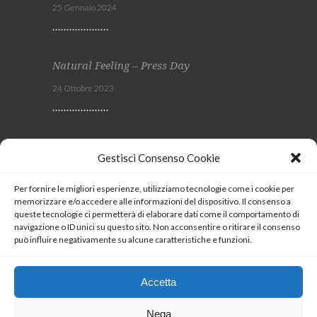
25 Gennaio 2024
Natural Feeling – Press Day
24 Ottobre 2023
Viscom 2023
Gestisci Consenso Cookie
4 Ottobre 2023
Per fornire le migliori esperienze, utilizziamo tecnologie come i cookie per
memorizzare e/o accedere alle informazioni del dispositivo. Il consenso a
SEGUICI
queste tecnologie ci permetterà di elaborare dati come il comportamento di
navigazione o ID unici su questo sito. Non acconsentire o ritirare il consenso
può influire negativamente su alcune caratteristiche e funzioni.
Coockie Policy
Accetta
Nega