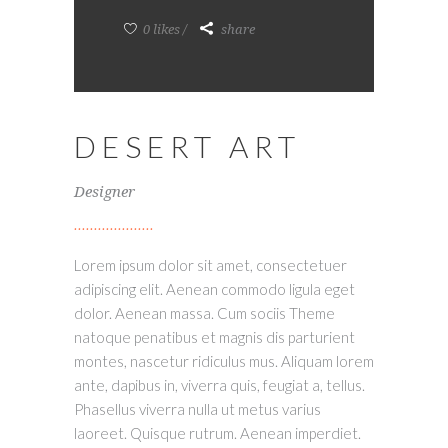
0 likes
share
DESERT ART
Designer
Lorem ipsum dolor sit amet, consectetuer
adipiscing elit. Aenean commodo ligula eget
dolor. Aenean massa. Cum sociis Theme
natoque penatibus et magnis dis parturient
montes, nascetur ridiculus mus. Aliquam lorem
ante, dapibus in, viverra quis, feugiat a, tellus.
Phasellus viverra nulla ut metus varius
laoreet. Quisque rutrum. Aenean imperdiet.