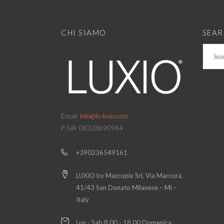
CHI SIAMO
SEA
Search
Email:
info@lx-luxio.com
P. IVA: 08328690964
+390236549161
LUXIO by Macropix Srl, Via Marcora,
41/43 San Donato Milanese – Mi –
Italy
Lun - Sab 8.00 - 18.00 Domenica