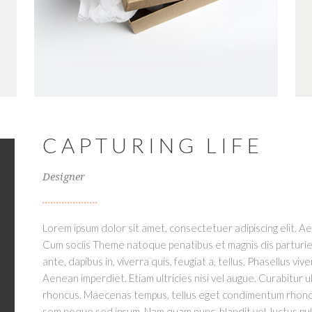
CAPTURING LIFE
Designer
Lorem ipsum dolor sit amet, consectetuer adipiscing elit. 
Cum sociis Theme natoque penatibus et magnis dis parturie
ante, dapibus in, viverra quis, feugiat a, tellus. Phasellus vi
Aenean imperdiet. Etiam ultricies nisi vel augue. Curabitur ul
rhoncus. Maecenas tempus, tellus eget condimentum rhoncus
sem neque sed ipsum. Nam quam nunc, blandit vel, luctus pul