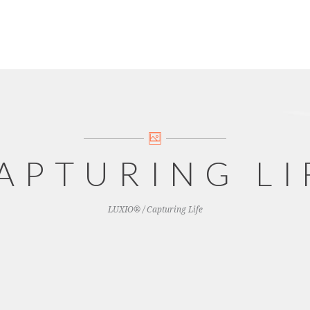
APTURING LI
LUXIO®
/
Capturing Life