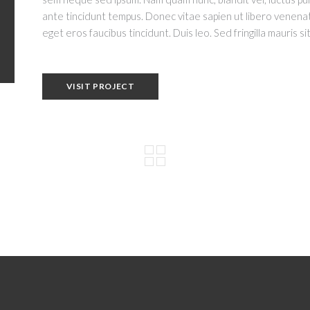
ante tincidunt tempus. Donec vitae sapien ut libero venenati
eget eros faucibus tincidunt. Duis leo. Sed fringilla mauris 
VISIT PROJECT