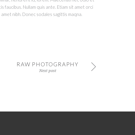
s faucibus. Nullam quis ante. Etiam sit amet orci
sit amet nibh. Donec sodales sagittis maqna.
RAW PHOTOGRAPHY
Next post