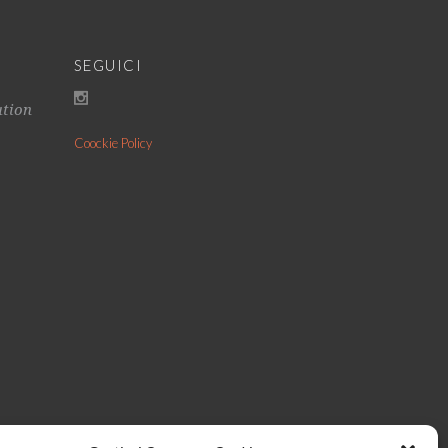
SEGUICI
ation
Coockie Policy