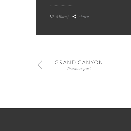
0 likes
share
GRAND CANYON
Previous post