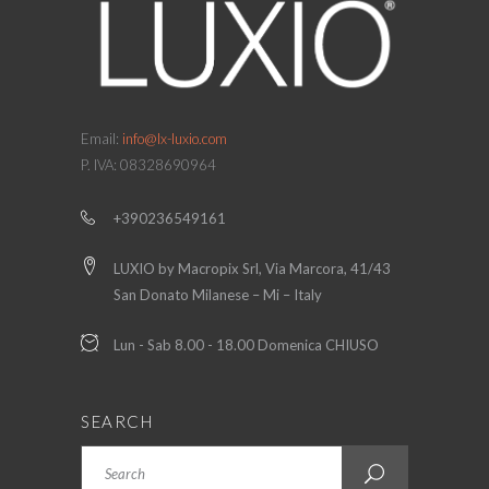
Email:
info@lx-luxio.com
P. IVA: 08328690964
+390236549161
LUXIO by Macropix Srl, Via Marcora, 41/43
San Donato Milanese – Mi – Italy
Lun - Sab 8.00 - 18.00 Domenica CHIUSO
SEARCH
Search