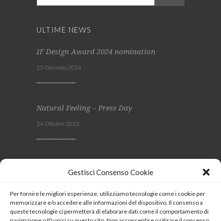
ULTIME NEWS
IF Design Award 2024 nomination
25 Gennaio 2024
Natural Feeling – Press Day
24 Ottobre 2023
Viscom 2023
Gestisci Consenso Cookie
4 Ottobre 2023
Per fornire le migliori esperienze, utilizziamo tecnologie come i cookie per
memorizzare e/o accedere alle informazioni del dispositivo. Il consenso a
SEGUICI
queste tecnologie ci permetterà di elaborare dati come il comportamento di
navigazione o ID unici su questo sito. Non acconsentire o ritirare il consenso