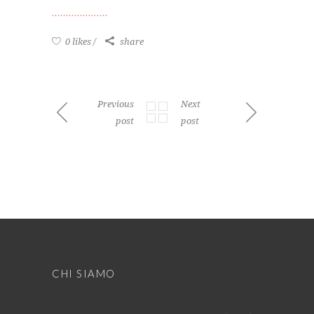
0 likes
share
Previous
Next
post
post
CHI SIAMO