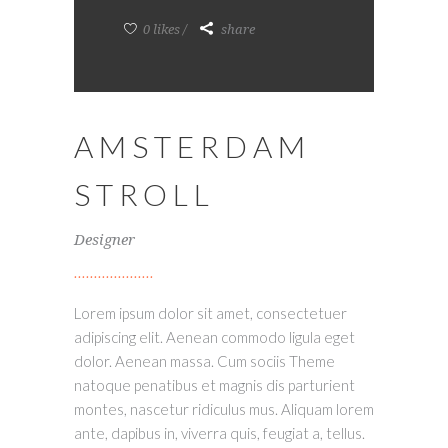
0 likes
share
AMSTERDAM
STROLL
Designer
Lorem ipsum dolor sit amet, consectetuer
adipiscing elit. Aenean commodo ligula eget
dolor. Aenean massa. Cum sociis Theme
natoque penatibus et magnis dis parturient
montes, nascetur ridiculus mus. Aliquam lorem
ante, dapibus in, viverra quis, feugiat a, tellus.