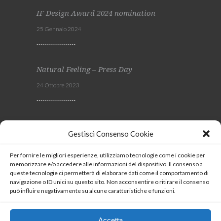
IF Design Award 2024 nomination
25 Gennaio 2024
Natural Feeling – Press Day
24 Ottobre 2023
Viscom 2023
Gestisci Consenso Cookie
4 Ottobre 2023
Per fornire le migliori esperienze, utilizziamo tecnologie come i cookie per
memorizzare e/o accedere alle informazioni del dispositivo. Il consenso a
SEGUICI
queste tecnologie ci permetterà di elaborare dati come il comportamento di
navigazione o ID unici su questo sito. Non acconsentire o ritirare il consenso
può influire negativamente su alcune caratteristiche e funzioni.
Coockie Policy
Accetta