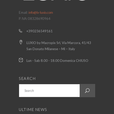
Email:
info@lx-luxio.com
P. IVA: 08328690964
+390236549161
LUXIO by Macropix Srl, Via Marcora, 41/43
San Donato Milanese – Mi – Italy
Lun - Sab 8.00 - 18.00 Domenica CHIUSO
SEARCH
Search
ULTIME NEWS