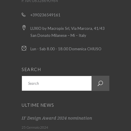
P. IVA: 08328690964
+390236549161
LUXIO by Macropix Srl, Via Marcora, 41/43
San Donato Milanese – Mi – Italy
Lun - Sab 8.00 - 18.00 Domenica CHIUSO
SEARCH
Search
ULTIME NEWS
IF Design Award 2024 nomination
25 Gennaio 2024