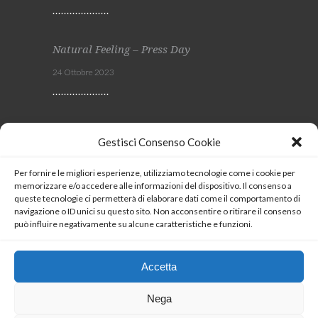
Natural Feeling – Press Day
24 Ottobre 2023
Viscom 2023
Gestisci Consenso Cookie
4 Ottobre 2023
Per fornire le migliori esperienze, utilizziamo tecnologie come i cookie per
memorizzare e/o accedere alle informazioni del dispositivo. Il consenso a
SEGUICI
queste tecnologie ci permetterà di elaborare dati come il comportamento di
navigazione o ID unici su questo sito. Non acconsentire o ritirare il consenso
può influire negativamente su alcune caratteristiche e funzioni.
Coockie Policy
Accetta
Nega